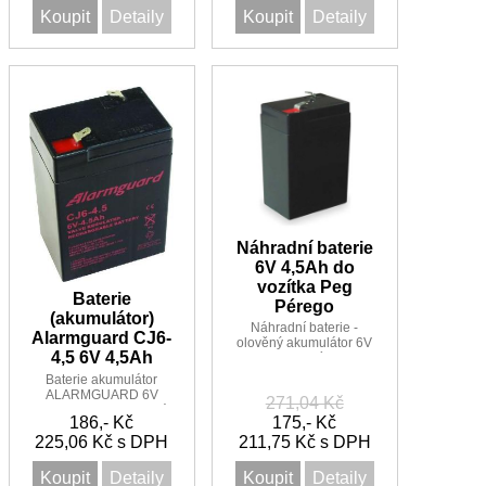
Koupit
Detaily
Koupit
Detaily
Náhradní baterie
6V 4,5Ah do
vozítka Peg
Baterie
Pérego
(akumulátor)
Náhradní baterie -
Alarmguard CJ6-
olověný akumulátor 6V
4,5 6V 4,5Ah
4,5Ah do vozítka Peg
Pérego F1
Baterie akumulátor
ALARMGUARD 6V
271,04 Kč
4,5Ah CJ6-4,5 vhodná
186,- Kč
175,- Kč
pro svítilny a dětské
225,06 Kč s DPH
hračky
211,75 Kč s DPH
Koupit
Detaily
Koupit
Detaily