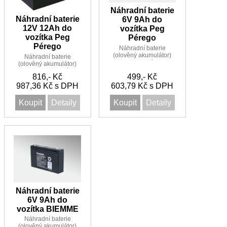
Náhradní baterie
Náhradní baterie
6V 9Ah do
12V 12Ah do
vozítka Peg
vozítka Peg
Pérego
Pérego
Náhradní baterie
(olověný akumulátor)
Náhradní baterie
6V 9Ah do vozítka Peg
(olověný akumulátor)
Pérego
12V 12Ah do vozítka
816,- Kč
499,- Kč
Peg Pérego
987,36 Kč s DPH
603,79 Kč s DPH
Koupit
Detaily
Koupit
Detaily
Náhradní baterie
6V 9Ah do
vozítka BIEMME
Náhradní baterie
(olověný akumulátor)