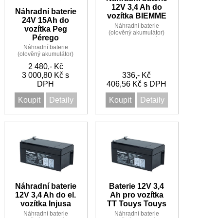
12V 3,4 Ah do
Náhradní baterie
vozítka BIEMME
24V 15Ah do
Náhradní baterie
vozítka Peg
(olověný akumulátor)
Pérego
12V 3,4Ah do vozítka
BIEMME
Náhradní baterie
(olověný akumulátor)
24V 15Ah do vozítka
2 480,- Kč
Peg Pérego
3 000,80 Kč s
336,- Kč
DPH
406,56 Kč s DPH
Koupit
Detaily
Koupit
Detaily
Náhradní baterie
Baterie 12V 3,4
12V 3,4 Ah do el.
Ah pro vozítka
vozítka Injusa
TT Touys Touys
Náhradní baterie
Náhradní baterie