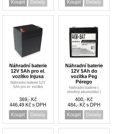
Koupit
Detaily
Koupit
Detaily
Náhradní baterie
Náhradní baterie
12V 5Ah do
12V 5Ah pro el.
vozítka Peg
vozítko Injusa
Pérego
Náhradní baterie 12V
5Ah pro el. vozítko
Náhradní baterie (
Injusa
olověný akumulátor )
12V 5Ah do vozítka Peg
369,- Kč
400,- Kč
Pérego
446,49 Kč s DPH
484,- Kč s DPH
Koupit
Detaily
Koupit
Detaily