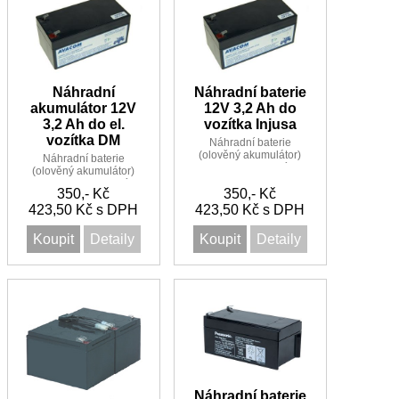
Náhradní
Náhradní baterie
akumulátor 12V
12V 3,2 Ah do
3,2 Ah do el.
vozítka Injusa
vozítka DM
Náhradní baterie
(olověný akumulátor)
Náhradní baterie
12V 3,2Ah do vozítka
(olověný akumulátor)
Injusa
12V 3,2Ah do el. vozítka
350,- Kč
350,- Kč
DM
423,50 Kč s DPH
423,50 Kč s DPH
Koupit
Detaily
Koupit
Detaily
Náhradní baterie