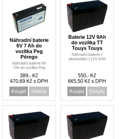
Baterie 12V 9Ah
Náhradní baterie
do vozítka TT
6V 7 Ah do
Touys Touys
vozítka Peg
Náhradní baterie (
Pérego
akumulátor ) 12V 9 Ah
Náhradní baterie 6V
do vozítka TT Touys
7Ah do vozítka Peg
Touys
Pérego
389,- Kč
550,- Kč
470,69 Kč s DPH
665,50 Kč s DPH
Koupit
Detaily
Koupit
Detaily