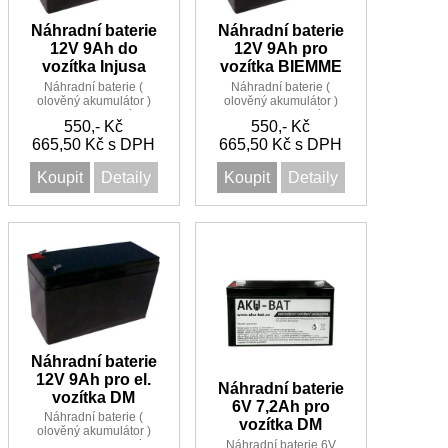
Náhradní baterie
Náhradní baterie
12V 9Ah do
12V 9Ah pro
vozítka Injusa
vozítka BIEMME
Náhradní baterie (
Náhradní baterie (
olověný akumulátor )
olověný akumulátor )
12V 9 Ah do vozítka
12V 9 Ah pro vozítka
550,- Kč
550,- Kč
Injusa
BIEMME
665,50 Kč s DPH
665,50 Kč s DPH
Koupit
Detaily
Koupit
Detaily
Náhradní baterie
12V 9Ah pro el.
Náhradní baterie
vozítka DM
6V 7,2Ah pro
Náhradní baterie (
vozítka DM
olověný akumulátor )
Náhradní baterie 6V
12V 9 Ah pro el. vozítka