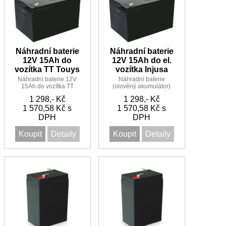
Náhradní baterie
Náhradní baterie
12V 15Ah do
12V 15Ah do el.
vozítka TT Touys
vozítka Injusa
Náhradní baterie 12V
Náhradní baterie
15Ah do vozítka TT
(olověný akumulátor)
Touys Touys
12V 15Ah do el. vozítka
1 298,- Kč
1 298,- Kč
Injusa
1 570,58 Kč s
1 570,58 Kč s
DPH
DPH
Koupit
Detaily
Koupit
Detaily