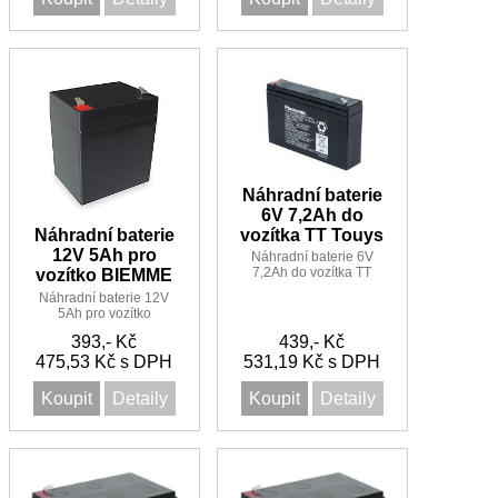
Náhradní baterie
6V 7,2Ah do
vozítka TT Touys
Náhradní baterie
12V 5Ah pro
Náhradní baterie 6V
7,2Ah do vozítka TT
vozítko BIEMME
Touys
Náhradní baterie 12V
5Ah pro vozítko
BIEMME
393,- Kč
439,- Kč
475,53 Kč s DPH
531,19 Kč s DPH
Koupit
Detaily
Koupit
Detaily