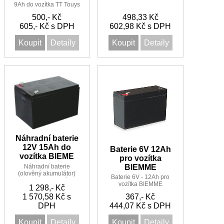
9Ah do vozítka TT Touys
Touys
500,- Kč
498,33 Kč
605,- Kč s DPH
602,98 Kč s DPH
Koupit
Detaily
Koupit
Detaily
Náhradní baterie
12V 15Ah do
Baterie 6V 12Ah
vozítka BIEME
pro vozítka
Náhradní baterie
BIEMME
(olověný akumulátor)
Baterie 6V - 12Ah pro
12V 15Ah do vozítka
vozítka BIEMME
1 298,- Kč
BIEME
1 570,58 Kč s
367,- Kč
DPH
444,07 Kč s DPH
Koupit
Detaily
Koupit
Detaily