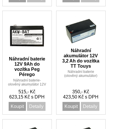
Náhradní
akumulátor 12V
Náhradní baterie
3,2 Ah do vozítka
12V 9Ah do
TT Touys
vozítka Peg
Náhradní baterie
Pérego
(olověný akumulátor)
12V 3,2Ah do vozítka TT
Náhradní baterie-
Touys Touys
olověný akumulátor 12V
9Ah do vozítka Peg
515,- Kč
350,- Kč
Pérego
623,15 Kč s DPH
423,50 Kč s DPH
Koupit
Detaily
Koupit
Detaily