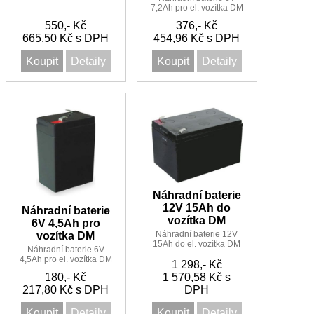
7,2Ah pro el. vozítka DM
DM
550,- Kč
376,- Kč
665,50 Kč s DPH
454,96 Kč s DPH
Koupit
Detaily
Koupit
Detaily
Náhradní baterie
12V 15Ah do
Náhradní baterie
vozítka DM
6V 4,5Ah pro
Náhradní baterie 12V
vozítka DM
15Ah do el. vozítka DM
Náhradní baterie 6V
4,5Ah pro el. vozítka DM
1 298,- Kč
180,- Kč
1 570,58 Kč s
217,80 Kč s DPH
DPH
Koupit
Detaily
Koupit
Detaily