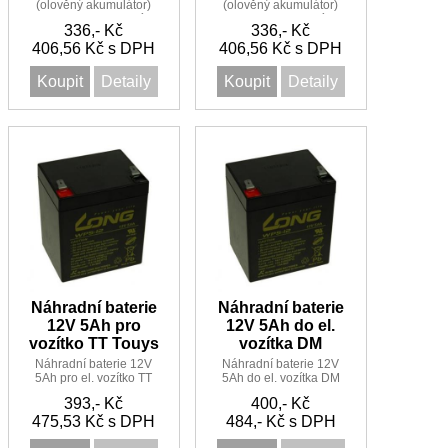
(olověný akumulátor)
(olověný akumulátor)
12V 3,4Ah do el. vozítka
12V 3,4Ah pro vozítka
336,- Kč
336,- Kč
Injusa
TT Touys Touys
406,56 Kč s DPH
406,56 Kč s DPH
Koupit
Detaily
Koupit
Detaily
Náhradní baterie
Náhradní baterie
12V 5Ah pro
12V 5Ah do el.
vozítko TT Touys
vozítka DM
Náhradní baterie 12V
Náhradní baterie 12V
5Ah pro el. vozítko TT
5Ah do el. vozítka DM
Touys Touys
393,- Kč
400,- Kč
475,53 Kč s DPH
484,- Kč s DPH