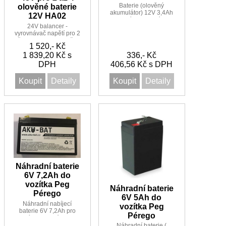
Baterie (olověný
olověné baterie
akumulátor) 12V 3,4Ah
12V HA02
pro vozítka Peg Pérego
24V balancer -
vyrovnávač napětí pro 2
až 4 baterie 12V, možno
1 520,- Kč
zapojit i více kusů
1 839,20 Kč s
336,- Kč
DPH
406,56 Kč s DPH
Koupit
Detaily
Koupit
Detaily
Náhradní baterie
6V 7,2Ah do
vozítka Peg
Náhradní baterie
Pérego
6V 5Ah do
Náhradní nabíjecí
vozítka Peg
baterie 6V 7,2Ah pro
Pérego
vozítka Peg Pérego -
kvalitní baterie pro
Náhradní baterie (