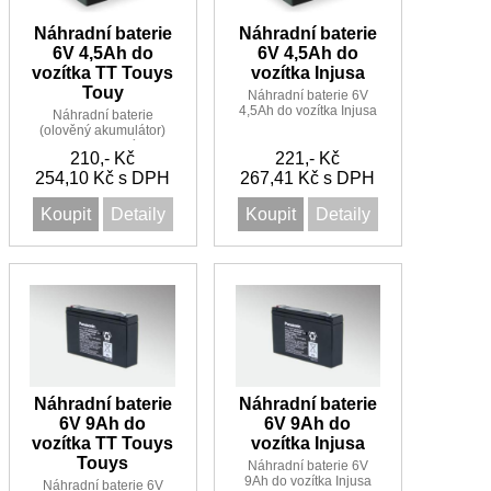
Náhradní baterie
Náhradní baterie
6V 4,5Ah do
6V 4,5Ah do
vozítka TT Touys
vozítka Injusa
Touy
Náhradní baterie 6V
4,5Ah do vozítka Injusa
Náhradní baterie
(olověný akumulátor)
6V 4,5Ah do vozítka TT
210,- Kč
221,- Kč
Touys Touys
254,10 Kč s DPH
267,41 Kč s DPH
Koupit
Detaily
Koupit
Detaily
Náhradní baterie
Náhradní baterie
6V 9Ah do
6V 9Ah do
vozítka TT Touys
vozítka Injusa
Touys
Náhradní baterie 6V
9Ah do vozítka Injusa
Náhradní baterie 6V