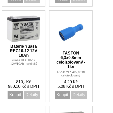
Baterie Yuasa
REC10-12 12V
FASTON
10Ah
6,3x0,8mm
Yuasa REC10-12
celoizolovaný -
12V/10Ah - cyklický
1ks
akumulátor pro vozítka,
golfové vozíky, solární
FASTON 6,3x0,8mm
panely a podobně
celoizolovaný
810,- Kč
4,20 Kč
980,10 Kč s DPH
5,08 Kč s DPH
Koupit
Detaily
Koupit
Detaily