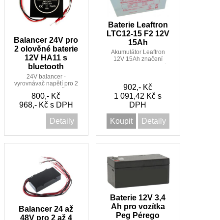
Baterie Leaftron
LTC12-15 F2 12V
Balancer 24V pro
15Ah
2 olověné baterie
Akumulátor Leaftron
12V HA11 s
12V 15Ah značení
bluetooth
LTC12-15 F2 cyklický
provoz
24V balancer -
vyrovnávač napětí pro 2
902,- Kč
baterie 12V, možno
800,- Kč
1 091,42 Kč s
monitorovat přes mobil
968,- Kč s DPH
pomocí bluetooth
DPH
Detaily
Koupit
Detaily
Baterie 12V 3,4
Ah pro vozítka
Balancer 24 až
Peg Pérego
48V pro 2 až 4