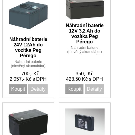
Náhradní baterie
12V 3,2 Ah do
vozítka Peg
Náhradní baterie
Pérego
24V 12Ah do
Náhradní baterie
vozítka Peg
(olověný akumulátor)
Pérego
12V 3,2Ah do vozítka
Peg Pérego
Náhradní baterie
(olověný akumulátor)
24V 12Ah do vozítka
1 700,- Kč
350,- Kč
Peg Pérego
2 057,- Kč s DPH
423,50 Kč s DPH
Koupit
Detaily
Koupit
Detaily