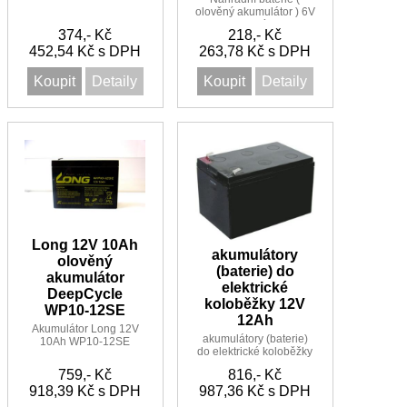
vozítka
olověný akumulátor ) 6V
5Ah do vozítka Peg
374,- Kč
218,- Kč
Pérego
452,54 Kč s DPH
263,78 Kč s DPH
Koupit
Detaily
Koupit
Detaily
Long 12V 10Ah
akumulátory
olověný
(baterie) do
akumulátor
elektrické
DeepCycle
koloběžky 12V
WP10-12SE
12Ah
Akumulátor Long 12V
akumulátory (baterie)
10Ah WP10-12SE
do elektrické koloběžky
DeepCycle F2
12V 12Ah
WP1012SE vhodný pro
759,- Kč
816,- Kč
cyklický provoz
918,39 Kč s DPH
987,36 Kč s DPH