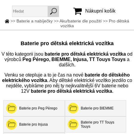
Nákupní košík
>>
Baterie a nabíječky
>>
Aku/baterie dle použití
>>
Pro dětská
vozítka
Jméno:
Heslo:
Baterie pro dětská elektrická vozítka
V této kategorii jsou
baterie pro dětská elektrická vozítka
od
výrobců
Peg Pérego, BIEMME, Injusa, TT Touys Touys
a
Vytvořit účet
dalších.
Zapomenuté heslo
Venku se otepluje a to je čas na nové
baterie do dětského
elektrického vozítka
. Aby dětské elektrické vozítko jezdilo co
nejdéle, vybíráme pro něj ty nejkvalitnější 6V baterie nebo
12V
baterie pro dětská elektrická vozítka
.
Baterie pro Peg Pérego
Baterie pro BIEMME
Baterie pro TT Touys
Baterie pro Injusa
Touys