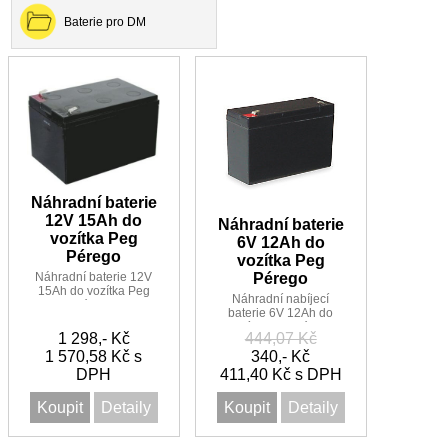
Baterie pro DM
Náhradní baterie
12V 15Ah do
Náhradní baterie
vozítka Peg
6V 12Ah do
Pérego
vozítka Peg
Náhradní baterie 12V
Pérego
15Ah do vozítka Peg
Náhradní nabíjecí
Pérego
baterie 6V 12Ah do
vozítka Peg Pérego
1 298,- Kč
444,07 Kč
1 570,58 Kč s
340,- Kč
DPH
411,40 Kč s DPH
Koupit
Detaily
Koupit
Detaily