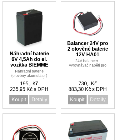
Balancer 24V pro
2 olověné baterie
Náhradní baterie
12V HA01
6V 4,5Ah do el.
24V balancer -
vozítka BIEMME
vyrovnávač napětí pro
dvě 12V baterie celkem
Náhradní baterie
24V, možno zapojit i
(olověný akumulátor)
více balancerů
6V 4,5Ah do el. vozítka
195,- Kč
730,- Kč
BIEMME
235,95 Kč s DPH
883,30 Kč s DPH
Koupit
Detaily
Koupit
Detaily