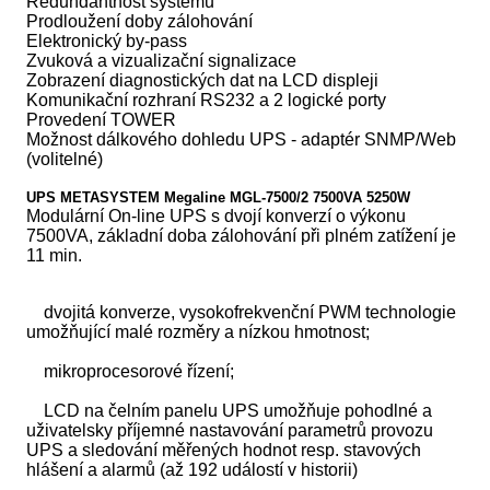
Redundantnost systému
Prodloužení doby zálohování
Elektronický by-pass
Zvuková a vizualizační signalizace
Zobrazení diagnostických dat na LCD displeji
Komunikační rozhraní RS232 a 2 logické porty
Provedení TOWER
Možnost dálkového dohledu UPS - adaptér SNMP/Web
(volitelné)
UPS METASYSTEM Megaline MGL-7500/2 7500VA 5250W
Modulární On-line UPS s dvojí konverzí o výkonu
7500VA, základní doba zálohování při plném zatížení je
11 min.
dvojitá konverze, vysokofrekvenční PWM technologie
umožňující malé rozměry a nízkou hmotnost;
mikroprocesorové řízení;
LCD na čelním panelu UPS umožňuje pohodlné a
uživatelsky příjemné nastavování parametrů provozu
UPS a sledování měřených hodnot resp. stavových
hlášení a alarmů (až 192 událostí v historii)