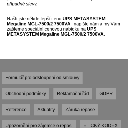
případné slevy.
Našli jste někde lepší cenu
UPS METASYSTEM
Megaline MGL-7500/2 7500VA
, napište nám a my Vám
zašleme speciální cenovou nabídku na
UPS
METASYSTEM Megaline MGL-7500/2 7500VA
.
Formulář pro odstoupení od smlouvy
Obchodní podmínky
Reklamační řád
GDPR
Reference
Aktuality
Záruka repase
Upozornění pro zájemce o repasi
ETICKÝ KODEX