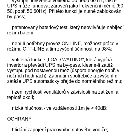
výstupní frekvence volitelná 50 nebo 60 Hz, takže
UPS může fungovat zároveň jako frekvenční měnič (60
50, popř. 50 60Hz). Při této funkci je nutně zablokován
by-pass;
patentovaný bateriový test, který neovlivňuje nabíjecí
režim baterií;
není-li potřebný provoz ON-LINE, možnost práce v
režimu OFF-LINE a tím zvýšení účinnosti na 98%;
volitelná funkce „LOAD WAITING“, která vypíná
invertor a převádí UPS na by-pass, klesne-li zátěž
výstupu pod nastavenou mez (úspora energie např. v
nočních hodinách). Zapnutím spotřebiče a zvýšením
zátěže UPS automaticky přejde do normálního režimu;
řízení rychlosti ventilátorů v závislosti na zatížení a
teplotě okolí;
nízká hlučnost - ve vzdálenosti 1m je < 40dB;
OCHRANY
hlídání zapojení pracovního nulového vodiče;