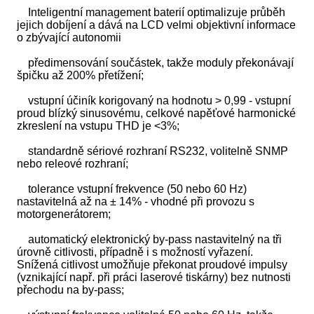
Inteligentní management baterií optimalizuje průběh
jejich dobíjení a dává na LCD velmi objektivní informace
o zbývající autonomii
předimensování součástek, takže moduly překonávají
špičku až 200% přetížení;
vstupní účiník korigovaný na hodnotu > 0,99 - vstupní
proud blízký sinusovému, celkové napěťové harmonické
zkreslení na vstupu THD je <3%;
standardně sériové rozhraní RS232, volitelně SNMP
nebo releové rozhraní;
tolerance vstupní frekvence (50 nebo 60 Hz)
nastavitelná až na ± 14% - vhodné při provozu s
motorgenerátorem;
automatický elektronický by-pass nastavitelný na tři
úrovně citlivosti, případně i s možností vyřazení.
Snížená citlivost umožňuje překonat proudové impulsy
(vznikající např. při práci laserové tiskárny) bez nutnosti
přechodu na by-pass;