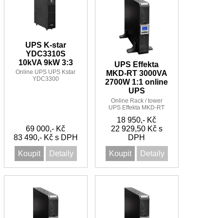
UPS K-star
YDC3310S
10kVA 9kW 3:3
UPS Effekta
Online UPS UPS Kstar
MKD-RT 3000VA
YDC3300
2700W 1:1 online
Minerva10kVA 9kW 3:3
UPS
PF 0,9 9 min
Online Rack / tower
UPS Effekta MKD-RT
3000VA/2700W 1:1
18 950,- Kč
69 000,- Kč
22 929,50 Kč s
83 490,- Kč s DPH
DPH
Koupit
Detaily
Koupit
Detaily