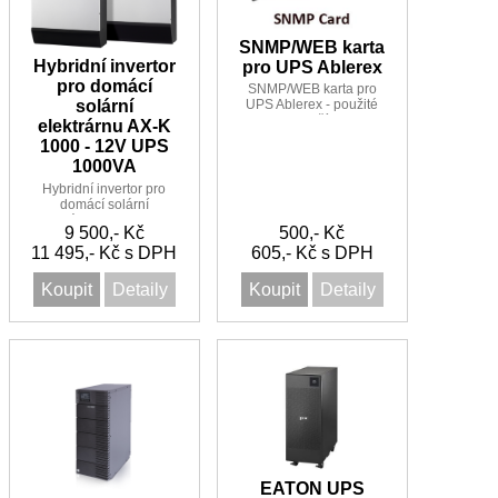
SNMP/WEB karta
Hybridní invertor
pro UPS Ablerex
pro domácí
SNMP/WEB karta pro
solární
UPS Ablerex - použité
zboží
elektrárnu AX-K
1000 - 12V UPS
1000VA
Hybridní invertor pro
domácí solární
elektrárnu AX-K 1000 -
9 500,- Kč
500,- Kč
12V s PWM regulátorem
11 495,- Kč s DPH
vhodné i jako UPS
605,- Kč s DPH
Koupit
Detaily
Koupit
Detaily
EATON UPS