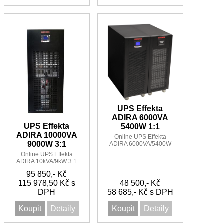
UPS Effekta
ADIRA 6000VA
UPS Effekta
5400W 1:1
ADIRA 10000VA
Online UPS Effekta
9000W 3:1
ADIRA 6000VA/5400W
1:1
Online UPS Effekta
ADIRA 10kVA/9kW 3:1
95 850,- Kč
115 978,50 Kč s
48 500,- Kč
DPH
58 685,- Kč s DPH
Koupit
Detaily
Koupit
Detaily