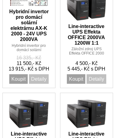
Hybridní invertor
pro domácí
solární
Line-interactive
elektrárnu AX-K
UPS Effekta
2000 - 24V UPS
OFFICE 2000VA
2000VA
1200W 1:1
Hybridní invertor pro
Záložní zdroj UPS
domácí solární
Effekta OFFICE 2000
elektrárnu AX-K 2000 -
16 335,- Kč
Linie -Interactive Sinus
24V s PWM regulátorem
UPS 2000VA/1200W
vhodné i jako UPS
11 500,- Kč
4 500,- Kč
1:1 3 minut
13 915,- Kč s DPH
5 445,- Kč s DPH
Koupit
Detaily
Koupit
Detaily
Line-interactive
Line-interactive