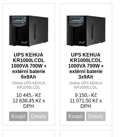
UPS KEHUA
UPS KEHUA
KR1000LCDL
KR1000LCDL
1000VA 700W +
1000VA 700W +
extérní baterie
extérní baterie
6x9Ah
3x9Ah
Online UPS KEHUA
Online UPS KEHUA
KR1000LCDL
KR1000LCDL
1000VA/700W 1:1 řada
1000VA/700W 1:1 řada
10 445,- Kč
9 150,- Kč
KR11 + extérní baterie
KR11 + extérní baterie
12 638,45 Kč s
6x 9Ah
11 071,50 Kč s
3x9Ah
DPH
DPH
Koupit
Detaily
Koupit
Detaily