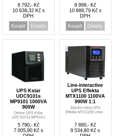
Interactive Sinus UPS
1500VA/1350W 1:1 7
8 792,- Kč
8 999,- Kč
2000VA/1800W 1:1 5
minut
10 638,32 Kč s
10 888,79 Kč s
minut
DPH
DPH
Koupit
Detaily
Koupit
Detaily
Line-interactive
UPS Kstar
UPS Effekta
UDC9101s
MTX1100 1100VA
MP9101 1000VA
990W 1:1
900W
Záložní zdroj UPS
Effekta MTX1100 Linie -
Online UPS Kstar
Interactive Sinus UPS
UDC9101s MP9101
1100VA/990W 1:1 5
1000VA 900W1:1
5 790,- Kč
7 880,- Kč
minut
7 005,90 Kč s
9 534,80 Kč s
DPH
DPH