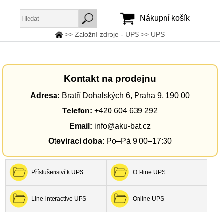
Nákupní košík
>>
Založní zdroje - UPS
>>
UPS
Jméno:
Heslo:
Kontakt na prodejnu
Adresa:
Bratří Dohalských 6, Praha 9, 190 00
Vytvořit účet
Telefon:
+420 604 639 292
Zapomenuté heslo
Email:
info@aku-bat.cz
Otevírací doba:
Po–Pá 9:00–17:30
Příslušenství k UPS
Off-line UPS
Line-interactive UPS
Online UPS