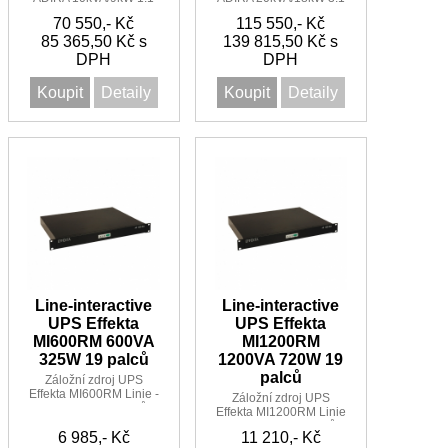
70 550,- Kč
115 550,- Kč
85 365,50 Kč s
139 815,50 Kč s
DPH
DPH
Koupit
Detaily
Koupit
Detaily
Line-interactive
Line-interactive
UPS Effekta
UPS Effekta
MI600RM 600VA
MI1200RM
325W 19 palců
1200VA 720W 19
palců
Záložní zdroj UPS
Effekta MI600RM Linie -
Záložní zdroj UPS
Interactive 19 palců
Effekta MI1200RM Linie
UPS 600VA/325W 1:1 5
-Interactive 19 palců
6 985,- Kč
minut
11 210,- Kč
UPS 1200VA/720W 1:1