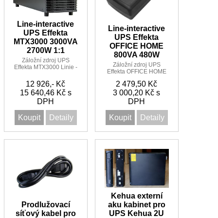
Line-interactive
Line-interactive
UPS Effekta
UPS Effekta
MTX3000 3000VA
OFFICE HOME
2700W 1:1
800VA 480W
Záložní zdroj UPS
Záložní zdroj UPS
Effekta MTX3000 Linie -
Effekta OFFICE HOME
Interactive Sinus UPS
800 Linie -Interactive
3000VA/2700W 1:1 6
12 926,- Kč
2 479,50 Kč
Sinus UPS
minut
15 640,46 Kč s
800VA/480W 15 minut
3 000,20 Kč s
DPH
DPH
Koupit
Detaily
Koupit
Detaily
Kehua externí
aku kabinet pro
Prodlužovací
UPS Kehua 2U
síťový kabel pro