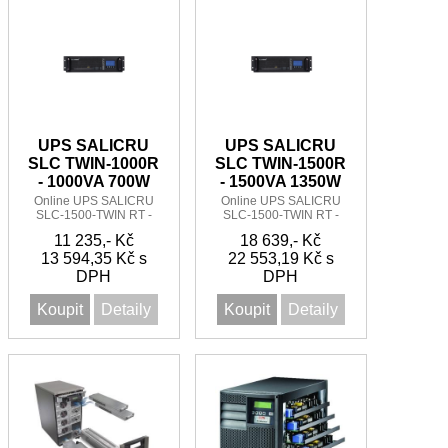
UPS SALICRU
UPS SALICRU
SLC TWIN-1000R
SLC TWIN-1500R
- 1000VA 700W
- 1500VA 1350W
Online UPS SALICRU
Online UPS SALICRU
SLC-1500-TWIN RT -
SLC-1500-TWIN RT -
1000VA /700W 1:1
1500VA /1350W 1:1
11 235,- Kč
18 639,- Kč
13 594,35 Kč s
22 553,19 Kč s
DPH
DPH
Koupit
Detaily
Koupit
Detaily