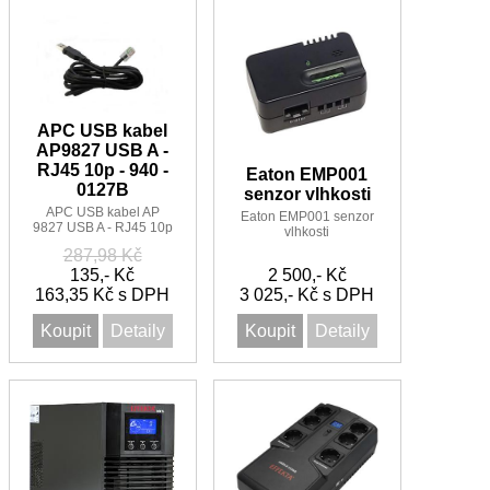
APC USB kabel
AP9827 USB A -
RJ45 10p - 940 -
Eaton EMP001
0127B
senzor vlhkosti
APC USB kabel AP
Eaton EMP001 senzor
9827 USB A - RJ45 10p
vlhkosti
- 940 - 0127B
287,98 Kč
135,- Kč
2 500,- Kč
163,35 Kč s DPH
3 025,- Kč s DPH
Koupit
Detaily
Koupit
Detaily