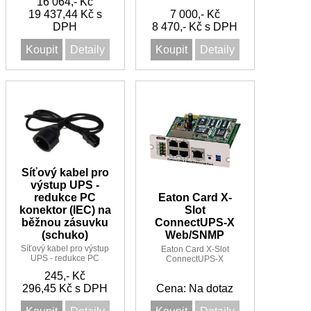
16 064,- Kč
19 437,44 Kč s
7 000,- Kč
DPH
8 470,- Kč s DPH
Koupit
Detaily
Koupit
Detaily
Síťový kabel pro
výstup UPS -
redukce PC
Eaton Card X-
konektor (IEC) na
Slot
běžnou zásuvku
ConnectUPS-X
(schuko)
Web/SNMP
Síťový kabel pro výstup
Eaton Card X-Slot
UPS - redukce PC
ConnectUPS-X
konektor (IEC) na
Web/SNMP vhodna k
245,- Kč
běžnou zásuvku
9395,9315,9390,9155,
296,45 Kč s DPH
(schuko)
Cena: Na dotaz
9355, 9140, 9125, 5125
a 5115R