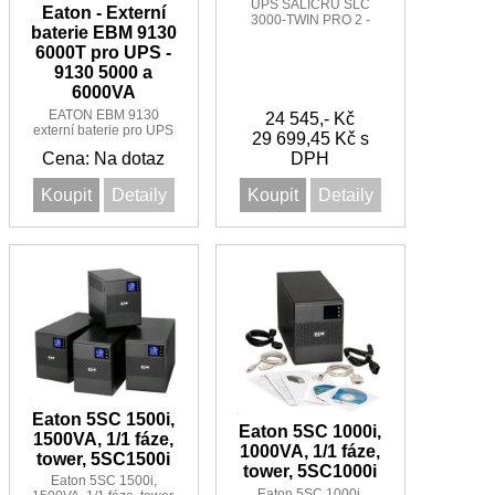
UPS SALICRU SLC
Eaton - Externí
3000-TWIN PRO 2 -
baterie EBM 9130
3000VA/2700W 1:1
6000T pro UPS -
9130 5000 a
6000VA
EATON EBM 9130
24 545,- Kč
externí baterie pro UPS
29 699,45 Kč s
9130 6000VA
Cena: Na dotaz
DPH
Koupit
Detaily
Koupit
Detaily
Eaton 5SC 1500i,
Eaton 5SC 1000i,
1500VA, 1/1 fáze,
1000VA, 1/1 fáze,
tower, 5SC1500i
tower, 5SC1000i
Eaton 5SC 1500i,
Eaton 5SC 1000i,