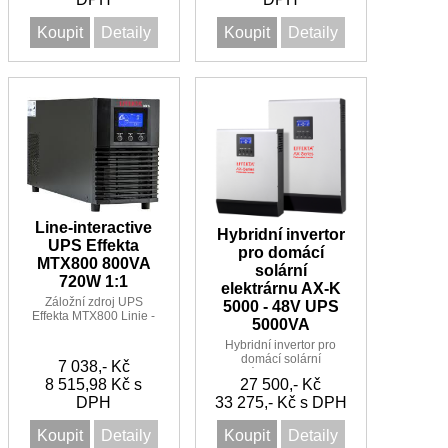
Koupit
Detaily
Koupit
Detaily
Line-interactive
Hybridní invertor
UPS Effekta
pro domácí
MTX800 800VA
solární
720W 1:1
elektrárnu AX-K
Záložní zdroj UPS
5000 - 48V UPS
Effekta MTX800 Linie -
5000VA
Interactive Sinus UPS
800VA/720W 1:1 7
Hybridní invertor pro
minut
domácí solární
7 038,- Kč
elektrárnu AX-K 5000 -
8 515,98 Kč s
27 500,- Kč
48V s PWM regulátorem
DPH
33 275,- Kč s DPH
vhodné i jako UPS
Koupit
Detaily
Koupit
Detaily