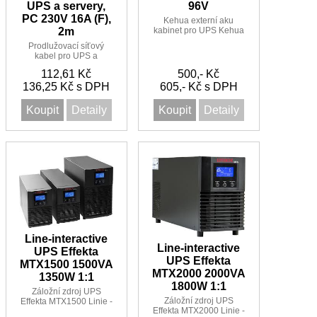
96V
UPS a servery,
PC 230V 16A (F),
Kehua externí aku
kabinet pro UPS Kehua
2m
2U 96V
Prodlužovací síťový
kabel pro UPS a
servery, PC 230V 16A
112,61 Kč
500,- Kč
(F), 2m
136,25 Kč s DPH
605,- Kč s DPH
Koupit
Detaily
Koupit
Detaily
Line-interactive
Line-interactive
UPS Effekta
UPS Effekta
MTX1500 1500VA
MTX2000 2000VA
1350W 1:1
1800W 1:1
Záložní zdroj UPS
Záložní zdroj UPS
Effekta MTX1500 Linie -
Effekta MTX2000 Linie -
Interactive Sinus UPS