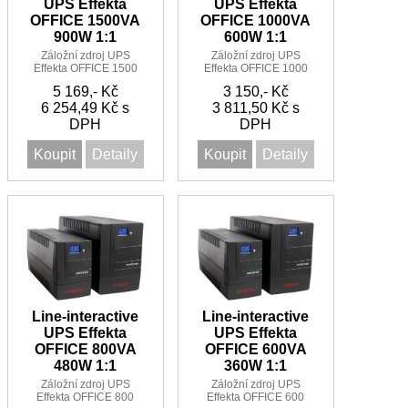
UPS Effekta
UPS Effekta
OFFICE 1500VA
OFFICE 1000VA
900W 1:1
600W 1:1
Záložní zdroj UPS
Záložní zdroj UPS
Effekta OFFICE 1500
Effekta OFFICE 1000
Linie -Interactive Sinus
Linie -Interactive Sinus
5 169,- Kč
3 150,- Kč
UPS 1500VA/900W 1:1
UPS 1000VA/600W 1:1
6 254,49 Kč s
5 minut
3 811,50 Kč s
5 minut
DPH
DPH
Koupit
Detaily
Koupit
Detaily
Line-interactive
Line-interactive
UPS Effekta
UPS Effekta
OFFICE 800VA
OFFICE 600VA
480W 1:1
360W 1:1
Záložní zdroj UPS
Záložní zdroj UPS
Effekta OFFICE 800
Effekta OFFICE 600