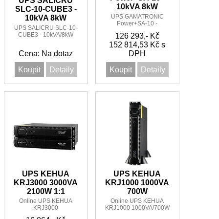
UPS SALICRU
10kVA 8kW
SLC-10-CUBE3 -
UPS GAMATRONIC
10kVA 8kW
Power+SA-10 -
UPS SALICRU SLC-10-
10kVA/8kW 3:1, 3:3
CUBE3 - 10kVA/8kW
126 293,- Kč
nebo 1:1
3:1, 3:3 nebo 1:1
152 814,53 Kč s
Cena: Na dotaz
DPH
Koupit
Detaily
Koupit
Detaily
UPS KEHUA
UPS KEHUA
KRJ3000 3000VA
KRJ1000 1000VA
2100W 1:1
700W
Online UPS KEHUA
Online UPS KEHUA
KRJ3000
KRJ1000 1000VA/700W
3000VA/2100W 1:1
1:1