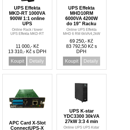
UPS Effekta
UPS Effekta
MKD-RT 1000VA
MHD10RM
900W 1:1 online
6000VA 4200W
UPS
do 19" Racku
Online Rack / tower
Online UPS Effekta
UPS Effekta MKD-RT
MHD 6 RM 6kVA/4,2kW
1000VA/900W 1:1
do 19" RACKU 4U 8
69 250,- Kč
min
11 000,- Kč
83 792,50 Kč s
13 310,- Kč s DPH
DPH
Koupit
Detaily
Koupit
Detaily
UPS K-star
YDC3300 30kVA
27kW 3:3 4 min
APC Card X-Slot
Online UPS UPS Kstar
ConnectUPS-X