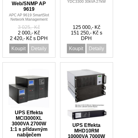
YDC3300 30kVA 27kW
Web/SNMP AP
3:3 PF 0,9 4 min
9619
APC AP 9619 SmartSlot
Network Management
Card 10/100 Base-T s
3 025,- Kč
125 000,- Kč
monitoringem
2 000,- Kč
151 250,- Kč s
2 420,- Kč s DPH
DPH
Koupit
Detaily
Koupit
Detaily
UPS Effekta
MCI3000XL
3000VA 2700W
UPS Effekta
1:1 s přídavným
MHD10RM
nabíječem
10000VA 7000W