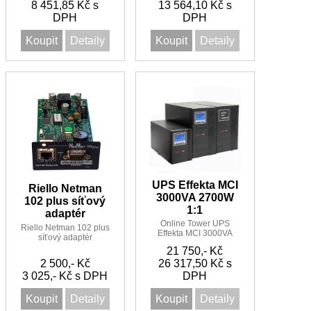
8 451,85 Kč s
13 564,10 Kč s
5 minut
DPH
DPH
Koupit
Detaily
Koupit
Detaily
UPS Effekta MCI
Riello Netman
3000VA 2700W
102 plus síťový
1:1
adaptér
Online Tower UPS
Riello Netman 102 plus
Effekta MCI 3000VA
síťový adaptér
2700W 1:1
21 750,- Kč
2 500,- Kč
26 317,50 Kč s
3 025,- Kč s DPH
DPH
Koupit
Detaily
Koupit
Detaily