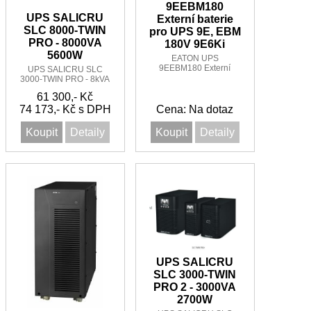
9EEBM180
UPS SALICRU
Externí baterie
SLC 8000-TWIN
pro UPS 9E, EBM
PRO - 8000VA
180V 9E6Ki
5600W
EATON UPS
9EEBM180 Externí
UPS SALICRU SLC
baterie pro UPS 9E,
3000-TWIN PRO - 8kVA
EBM 180V 9E6Ki
5,6kW 1:1
61 300,- Kč
74 173,- Kč s DPH
Cena: Na dotaz
Koupit
Detaily
Koupit
Detaily
UPS SALICRU
SLC 3000-TWIN
PRO 2 - 3000VA
2700W