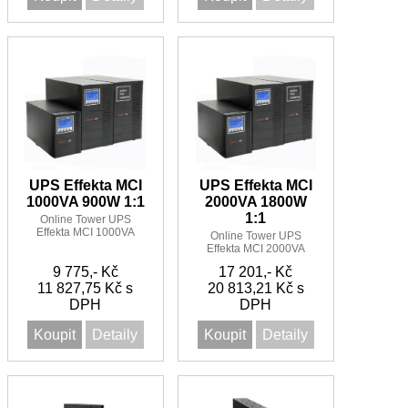
UPS Effekta MCI
UPS Effekta MCI
1000VA 900W 1:1
2000VA 1800W
1:1
Online Tower UPS
Effekta MCI 1000VA
Online Tower UPS
900W 1:1
Effekta MCI 2000VA
1800W 1:1
9 775,- Kč
17 201,- Kč
11 827,75 Kč s
20 813,21 Kč s
DPH
DPH
Koupit
Detaily
Koupit
Detaily