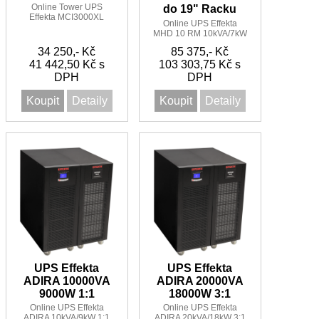
Online Tower UPS
do 19" Racku
Effekta MCI3000XL
Online UPS Effekta
3000VA 2700W 1:1 se
MHD 10 RM 10kVA/7kW
silným přídavným
do 19" RACKU 4U
nabíječem
34 250,- Kč
85 375,- Kč
41 442,50 Kč s
103 303,75 Kč s
DPH
DPH
Koupit
Detaily
Koupit
Detaily
UPS Effekta
UPS Effekta
ADIRA 10000VA
ADIRA 20000VA
9000W 1:1
18000W 3:1
Online UPS Effekta
Online UPS Effekta
ADIRA 10kVA/9kW 1:1
ADIRA 20kVA/18kW 3:1