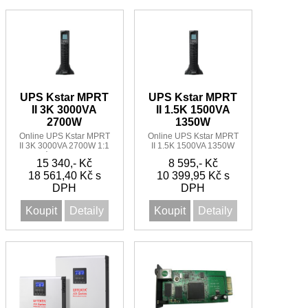
UPS Kstar MPRT
UPS Kstar MPRT
II 3K 3000VA
II 1.5K 1500VA
2700W
1350W
Online UPS Kstar MPRT
Online UPS Kstar MPRT
II 3K 3000VA 2700W 1:1
II 1.5K 1500VA 1350W
vhodná do Racku nebo
1:1
15 340,- Kč
8 595,- Kč
jako volně stojící
18 561,40 Kč s
10 399,95 Kč s
DPH
DPH
Koupit
Detaily
Koupit
Detaily