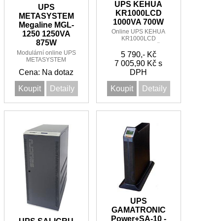
UPS KEHUA
UPS
KR1000LCD
METASYSTEM
1000VA 700W
Megaline MGL-
Online UPS KEHUA
1250 1250VA
KR1000LCD
875W
1000VA/700W 1:1 řada
KR11
Modulární online UPS
5 790,- Kč
METASYSTEM
7 005,90 Kč s
Megaline MGL-1250
Cena: Na dotaz
DPH
1250VA/875 1:1 s
rozšířením až do 5kVA
Koupit
Detaily
Koupit
Detaily
UPS
GAMATRONIC
Power+SA-10 -