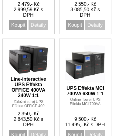
Linie -Interactive Sinus
Linie -Interactive Sinus
2 479,- Kč
2 550,- Kč
UPS 800VA/480W 1:1 3
UPS 600VA/360W 1:1 4
2 999,59 Kč s
minut
3 085,50 Kč s
minut
DPH
DPH
Koupit
Detaily
Koupit
Detaily
Line-interactive
UPS Effekta
UPS Effekta MCI
OFFICE 400VA
700VA 630W 1:1
240W 1:1
Online Tower UPS
Záložní zdroj UPS
Effekta MCI 700VA
Effekta OFFICE 400
630W 1:1
Linie -Interactive Sinus
2 350,- Kč
UPS 400VA/240W 1:1 5
2 843,50 Kč s
minut
9 500,- Kč
DPH
11 495,- Kč s DPH
Koupit
Detaily
Koupit
Detaily