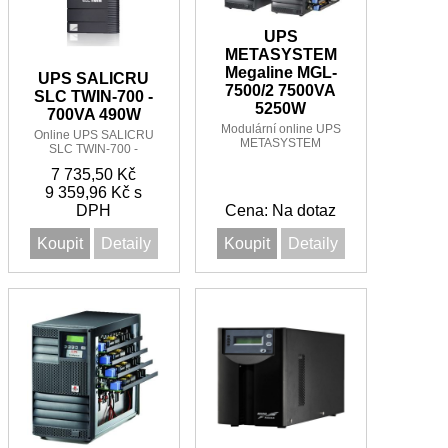
UPS
METASYSTEM
Megaline MGL-
UPS SALICRU
7500/2 7500VA
SLC TWIN-700 -
5250W
700VA 490W
Modulární online UPS
Online UPS SALICRU
METASYSTEM
SLC TWIN-700 -
Megaline MGL-7500/2
700VA/490W 1:1
7500VA/5250W 1:1 s
7 735,50 Kč
rozšířením až do 10kVA
9 359,96 Kč s
DPH
Cena: Na dotaz
Koupit
Detaily
Koupit
Detaily