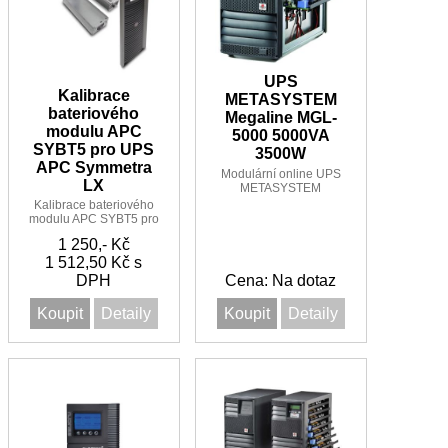
UPS
Kalibrace
METASYSTEM
bateriového
Megaline MGL-
modulu APC
5000 5000VA
SYBT5 pro UPS
3500W
APC Symmetra
Modulární online UPS
LX
METASYSTEM
Megaline MGL-5000
Kalibrace bateriového
5000VA/3500W 1:1
modulu APC SYBT5 pro
UPS APC Symmetra LX
1 250,- Kč
1 512,50 Kč s
DPH
Cena: Na dotaz
Koupit
Detaily
Koupit
Detaily