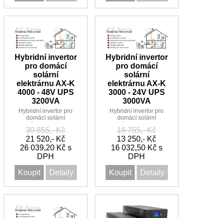
Hybridní invertor
Hybridní invertor
pro domácí
pro domácí
solární
solární
elektrárnu AX-K
elektrárnu AX-K
4000 - 48V UPS
3000 - 24V UPS
3200VA
3000VA
Hybridní invertor pro
Hybridní invertor pro
domácí solární
domácí solární
elektrárnu AX-K 4000 -
elektrárnu AX-K 3000 -
30 855,- Kč
18 755,- Kč
48V s PWM regulátorem
24V s PWM regulátorem
vhodné i jako UPS
21 520,- Kč
vhodné i jako UPS
13 250,- Kč
26 039,20 Kč s
16 032,50 Kč s
DPH
DPH
Koupit
Detaily
Koupit
Detaily