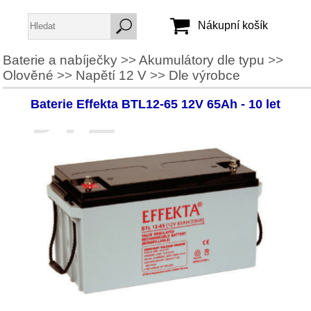
Nákupní košík
Baterie a nabíječky
>>
Akumulátory dle typu
>>
Olověné
>>
Napětí 12 V
>>
Dle výrobce
Jméno:
Heslo:
Baterie Effekta BTL12-65 12V 65Ah - 10 let
Vytvořit účet
Zapomenuté heslo