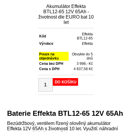
Akumulátor Effekta
BTL12-65 12V 65Ah -
životnost dle EURO bat 10
let
Effekta
Kód
BTL12-65
Výrobce
Effekta
Pouze na
Obvykle do 5
objednávku
dnů
Cena bez DPH
3 998,- Kč
Cena s DPH
4 837,58 Kč
DO KOŠÍKU
Baterie Effekta BTL12-65 12V 65Ah
Bezúdržbový, ventilem řízený olověný akumulátor
Effekta 12V 65Ah s životností 10 let. Využití: náhradní