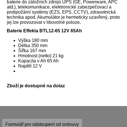
baterie do záložních zdrojů UPS (GE, Powerware, APC
atd.), telekomunikace, elektronické zabezpečovací a
protipožární systémy (EZS, EPS, CCTV), zdravotnická
technika apod. Akumulátor je hermeticky uzavřený, proto
jej lze provozovat v libovolné poloze.
Baterie Effekta BTL12-65 12V 65Ah
Výška 180 mm
Délka 350 mm
Šířka 167 mm
Hmotnost (netto) 21 kg
Kapacita v Ah 65 Ah
Napětí 12 V
Zboží je dostupné na dotaz
Formulář pro odstoupení od smlouvy