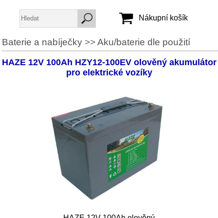
Nákupní košík
Baterie a nabíječky
>>
Aku/baterie dle použití
Jméno:
HAZE 12V 100Ah HZY12-100EV olověný akumulátor
Heslo:
pro elektrické vozíky
Vytvořit účet
Zapomenuté heslo
HAZE 12V 100Ah olověný