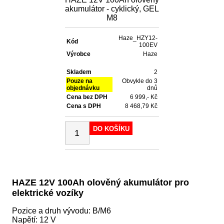
akumulátor - cyklický, GEL
M8
Haze_HZY12-
Kód
100EV
Výrobce
Haze
Skladem
2
Pouze na
Obvykle do 3
objednávku
dnů
Cena bez DPH
6 999,- Kč
Cena s DPH
8 468,79 Kč
DO KOŠÍKU
HAZE 12V 100Ah olověný akumulátor pro
elektrické vozíky
Pozice a druh vývodu: B/M6
Napětí: 12 V