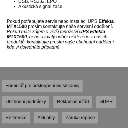
USB, RS232, EPO
Akustická signalizace
Pokud potřebujete servis nebo instalaci UPS
Effekta
MTX1500
prosím kontaktujte naše servisní oddělení.
Pokud máte zájem o větší množství
UPS Effekta
MTX1500
, nebo o trvalý odběr některého z našich
produktů, kontaktujte prosím naše obchodní oddělení,
kde si dojednáte případné
Formulář pro odstoupení od smlouvy
Obchodní podmínky
Reklamační řád
GDPR
Reference
Aktuality
Záruka repase