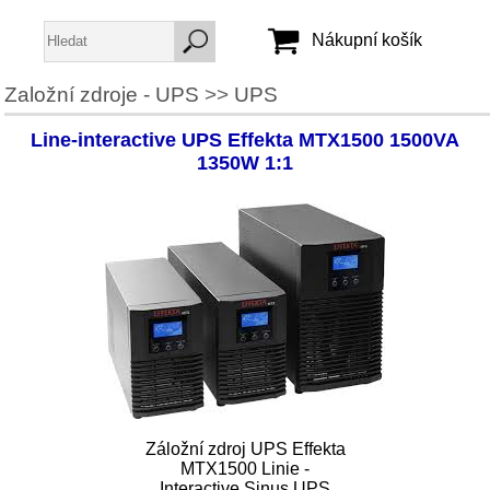
Nákupní košík
Založní zdroje - UPS
>>
UPS
Jméno:
Line-interactive UPS Effekta MTX1500 1500VA
Heslo:
1350W 1:1
Vytvořit účet
Zapomenuté heslo
Záložní zdroj UPS Effekta
MTX1500 Linie -
Interactive Sinus UPS