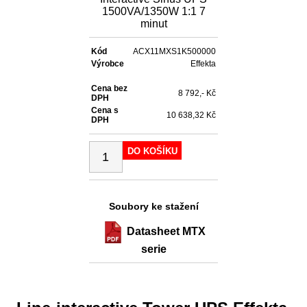
1500VA/1350W 1:1 7
minut
Kód
ACX11MXS1K500000
Výrobce
Effekta
Cena bez
8 792,- Kč
DPH
Cena s
10 638,32 Kč
DPH
DO KOŠÍKU
Soubory ke stažení
Datasheet MTX
serie