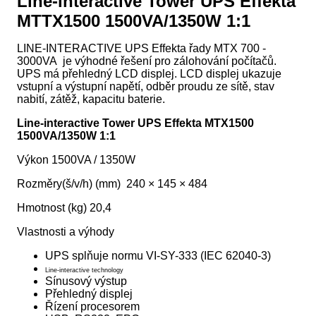
Line-interactive Tower UPS Effekta
MTTX1500 1500VA/1350W 1:1
LINE-INTERACTIVE UPS Effekta řady MTX 700 -
3000VA je výhodné řešení pro zálohování počítačů.
UPS má přehledný LCD displej. LCD displej ukazuje
vstupní a výstupní napětí, odběr proudu ze sítě, stav
nabití, zátěž, kapacitu baterie.
Line-interactive Tower UPS Effekta MTX1500
1500VA/1350W 1:1
Výkon 1500VA / 1350W
Rozměry(š/v/h) (mm) 240 × 145 × 484
Hmotnost (kg) 20,4
Vlastnosti a výhody
UPS splňuje normu
VI-SY-333 (IEC 62040-3)
Line-interactive technology
Sínusový výstup
Přehledný displej
Řízení procesorem