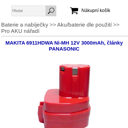
Nákupní košík
Baterie a nabíječky
>>
Aku/baterie dle použití
>>
Pro AKU nářadí
Jméno:
Heslo:
MAKITA 6911HDWA Ni-MH 12V 3000mAh, články
PANASONIC
Vytvořit účet
Zapomenuté heslo