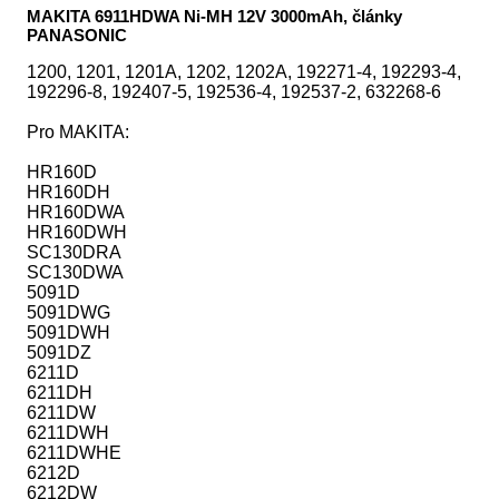
MAKITA 6911HDWA Ni-MH 12V 3000mAh, články
PANASONIC
1200, 1201, 1201A, 1202, 1202A, 192271-4, 192293-4,
192296-8, 192407-5, 192536-4, 192537-2, 632268-6
Pro MAKITA:
HR160D
HR160DH
HR160DWA
HR160DWH
SC130DRA
SC130DWA
5091D
5091DWG
5091DWH
5091DZ
6211D
6211DH
6211DW
6211DWH
6211DWHE
6212D
6212DW