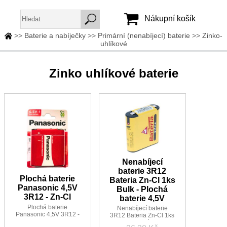
Nákupní košík
>>
Baterie a nabíječky
>>
Primární (nenabíjecí) baterie
>>
Zinko-
uhlíkové
Jméno:
Heslo:
Zinko uhlíkové baterie
Vytvořit účet
Zapomenuté heslo
Nenabíjecí
baterie 3R12
Plochá baterie
Bateria Zn-Cl 1ks
Panasonic 4,5V
Bulk - Plochá
3R12 - Zn-Cl
baterie 4,5V
Plochá baterie
Nenabíjecí baterie
Panasonic 4,5V 3R12 -
3R12 Bateria Zn-Cl 1ks
Zn-Cl baleno 1ks
Bulk - Plochá baterie