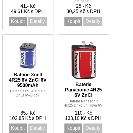
36,30 Kč
4,5V
41,- Kč
25,- Kč
49,61 Kč s DPH
30,25 Kč s DPH
Koupit
Detaily
Koupit
Detaily
Baterie Xcell
4R25 6V ZnCl 6V
Baterie
9500mAh
Panasonic 4R25
Baterie Xcell 4R25 6V
6V ZnCl
ZnCl 6V-Block
9500mAh , 4R25C
Baterie Panasonic
4R25 zinko uhlíková 6V
9000mAh
85,- Kč
110,- Kč
102,85 Kč s DPH
133,10 Kč s DPH
Koupit
Detaily
Koupit
Detaily