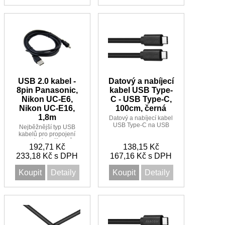
set-top boxy, externí
HDD atd.
USB 2.0 kabel -
Datový a nabíjecí
8pin Panasonic,
kabel USB Type-
Nikon UC-E6,
C - USB Type-C,
Nikon UC-E16,
100cm, černá
1,8m
Datový a nabíjecí kabel
USB Type-C na USB
Nejběžnější typ USB
Type-C.
kabelů pro propojení
digitálních přístrojů
192,71 Kč
138,15 Kč
např. KONICA /
233,18 Kč s DPH
MINOLTA, NIKON,
167,16 Kč s DPH
HYUNDAI, FUJIFILM,
PENTAX, Panasonic,
Koupit
Detaily
Koupit
Detaily
SONY, OLYMPUS,
ACER, délka 1,8m