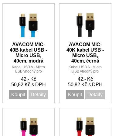
AVACOM MIC-
AVACOM MIC-
40B kabel USB -
40K kabel USB -
Micro USB,
Micro USB,
40cm, modrá
40cm, černá
Kabel USB A - Micro
Kabel USB A - Micro
USB vhodný pro
USB vhodný pro
nabíjení a přenos dat.
nabíjení a přenos dat.
42,- Kč
42,- Kč
Povrchový materiál a
Povrchový materiál a
50,82 Kč s DPH
plochý tvar
50,82 Kč s DPH
plochý tvar
Koupit
Detaily
Koupit
Detaily