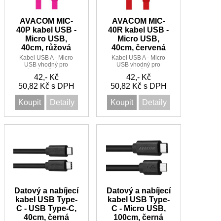
AVACOM MIC-
AVACOM MIC-
40P kabel USB -
40R kabel USB -
Micro USB,
Micro USB,
40cm, růžová
40cm, červená
Kabel USB A - Micro
Kabel USB A - Micro
USB vhodný pro
USB vhodný pro
nabíjení a přenos dat.
nabíjení a přenos dat.
42,- Kč
42,- Kč
Povrchový materiál a
Povrchový materiál a
50,82 Kč s DPH
plochý tvar
50,82 Kč s DPH
plochý tvar zaručí sn
Koupit
Detaily
Koupit
Detaily
Datový a nabíjecí
Datový a nabíjecí
kabel USB Type-
kabel USB Type-
C - USB Type-C,
C - Micro USB,
40cm, černá
100cm, černá