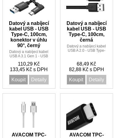
Datový a nabíjecí
Datový a nabíjecí
kabel USB - USB
kabel USB - USB
Type-C, 100cm,
Type-C, 100cm,
konektor v úhlu
černá
90°, černý
Datový a nabíjecí kabel
USB A 2.0 - USB Type-
Datový a nabíjecí kabel
C.
USB A 3.1 Gen 1 - USB
Type-C.
110,29 Kč
68,49 Kč
133,45 Kč s DPH
82,88 Kč s DPH
Koupit
Detaily
Koupit
Detaily
AVACOM TPC-
AVACOM TPC-