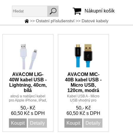
Nákupní košík
>>
Ostatní příslušenství
>>
Datové kabely
Jméno:
Heslo:
Vytvořit účet
Zapomenuté heslo
AVACOM LIG-
AVACOM MIC-
40W kabel USB -
40B kabel USB -
Lightning, 40cm,
Micro USB,
bílá
120cm, modrá
atový a nabíjecí kabel
Kabel USB A - Micro
pro Apple iPhone, iPad,
USB vhodný pro
iPod s Lightning
nabíjení a přenos dat.
50,- Kč
50,- Kč
rozhraním. Plochý tvar
Povrchový materiál a
60,50 Kč s DPH
kabelu zajist
60,50 Kč s DPH
plochý tvar
Koupit
Detaily
Koupit
Detaily