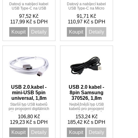
Datový a nabíjecí kabel
Datový a nabíjecí kabel
USB Type-C na USB
USB Type-C na Micro
Type-C.
USB.
97,52 Kč
91,71 Kč
117,99 Kč s DPH
110,97 Kč s DPH
Koupit
Detaily
Koupit
Detaily
USB 2.0.kabel -
USB 2.0 kabel -
mini-USB 5pin
8pin Samsung
universal, 1,8m
370526, 1,8m
Staršíí typ USB kabelů
Nejběžnější typ USB
pro propojení digitálních
kabelů pro propojení
přístrojů provedení mini-
digitálních přístrojů
106,80 Kč
153,24 Kč
B pro větší množství
129,23 Kč s DPH
digitálních přístrojů -
185,42 Kč s DPH
fotoaparáty, MP3, PDA a
GSM, dále videokamery,
Koupit
Detaily
Koupit
Detaily
digitální záznamníky,