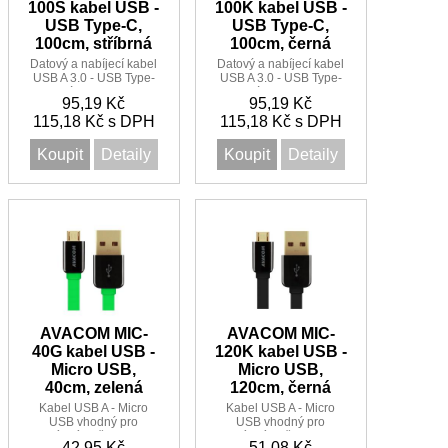
100S kabel USB -
100K kabel USB -
USB Type-C,
USB Type-C,
100cm, stříbrná
100cm, černá
Datový a nabíjecí kabel
Datový a nabíjecí kabel
USB A 3.0 - USB Type-
USB A 3.0 - USB Type-
C. Nový konektor USB-
C. Nový konektor USB-
95,19 Kč
95,19 Kč
C (Type-C) umožňuje
C (Type-C) umožňuje
přenos dat rychlostí až
115,18 Kč s DPH
přenos dat rychlostí až
115,18 Kč s DPH
5Gbps. Díky technologii
5Gbps. Díky technologii
USB-C je kabel
USB-C je kabel
Koupit
Detaily
Koupit
Detaily
schopen dodávat
schopen dodávat
výrazně vyšší výkon (až
výrazně vyšší výkon (až
15W) a tím zkrátit dobu
15W) a tím zkrátit dobu
nabíjení Vašeho
nabíjení Vašeho
zařízení.
zařízení.
AVACOM MIC-
AVACOM MIC-
40G kabel USB -
120K kabel USB -
Micro USB,
Micro USB,
40cm, zelená
120cm, černá
Kabel USB A - Micro
Kabel USB A - Micro
USB vhodný pro
USB vhodný pro
nabíjení a přenos dat.
nabíjení a přenos dat.
42,95 Kč
51,08 Kč