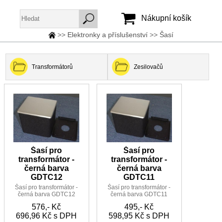
Nákupní košík
>>
Elektronky a příslušenství
>>
Šasí
Jméno:
Heslo:
Transformátorů
Zesilovačů
Vytvořit účet
Zapomenuté heslo
Šasí pro
Šasí pro
transformátor -
transformátor -
černá barva
černá barva
GDTC12
GDTC11
Šasí pro transformátor -
Šasí pro transformátor -
černá barva GDTC12
černá barva GDTC11
576,- Kč
495,- Kč
696,96 Kč s DPH
598,95 Kč s DPH