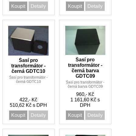
Koupit
Detaily
Koupit
Detaily
Šasí pro
Šasí pro
transformátor -
transformátor -
černá barva
černá GDTC10
GDTC09
Šasí pro transformátor -
černá GDTC10
Šasí pro transformátor -
černá barva GDTC09
960,- Kč
422,- Kč
1 161,60 Kč s
510,62 Kč s DPH
DPH
Koupit
Detaily
Koupit
Detaily