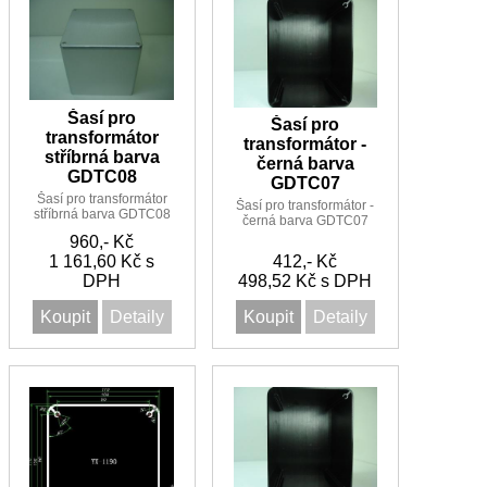
Šasí pro
Šasí pro
transformátor
transformátor -
stříbrná barva
černá barva
GDTC08
GDTC07
Šasí pro transformátor
Šasí pro transformátor -
stříbrná barva GDTC08
černá barva GDTC07
960,- Kč
1 161,60 Kč s
412,- Kč
DPH
498,52 Kč s DPH
Koupit
Detaily
Koupit
Detaily